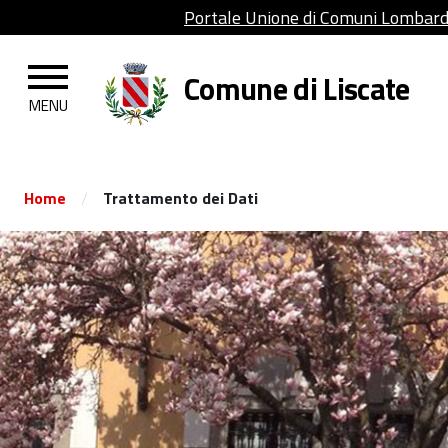
Portale Unione di Comuni Lombar
Comune di Liscate
/
Home
Trattamento dei Dati