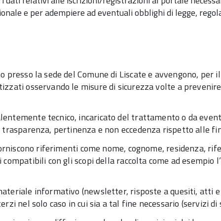
i dati relativi alle iscrizioni/registrazioni al portale necess
onale e per adempiere ad eventuali obblighi di legge, regol
ono presso la sede del Comune di Liscate e avvengono, per 
zati osservando le misure di sicurezza volte a prevenire la p
lentemente tecnico, incaricato del trattamento o da eventua
, trasparenza, pertinenza e non eccedenza rispetto alle fin
e forniscono riferimenti come nome, cognome, residenza, rif
i compatibili con gli scopi della raccolta come ad esempio l
teriale informativo (newsletter, risposte a quesiti, atti e 
zi nel solo caso in cui sia a tal fine necessario (servizi di 