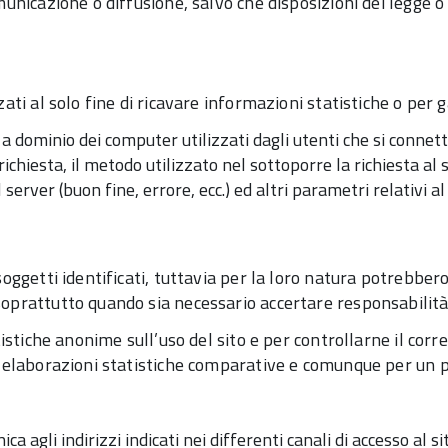
 comunicazione o diffusione, salvo che disposizioni dei legg
zzati al solo fine di ricavare informazioni statistiche o per
mi a dominio dei computer utilizzati dagli utenti che si connet
 richiesta, il metodo utilizzato nel sottoporre la richiesta al 
 server (buon fine, errore, ecc.) ed altri parametri relativi
 soggetti identificati, tuttavia per la loro natura potrebbero
oprattutto quando sia necessario accertare responsabilità in
statistiche anonime sull’uso del sito e per controllarne il 
 di elaborazioni statistiche comparative e comunque per un
onica agli indirizzi indicati nei differenti canali di accesso 